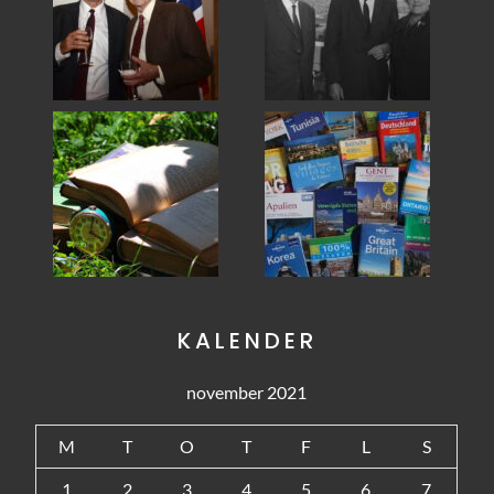
KALENDER
november 2021
M
T
O
T
F
L
S
1
2
3
4
5
6
7