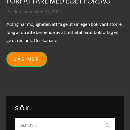
FÖRFATTARE MED EGET FÖRLAG
Posted
By:
lina
november 24, 2021
on
Aldrig har möjligheten att få ge ut sin egen bok varit större.
Idag är du inte beroende av att ett etablerat bokförlag vill
ge ut din bok. Du skapar e
LÄS MER
SÖK
Search
Search
for: