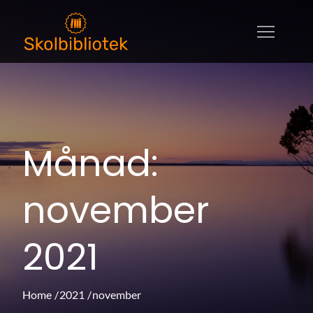
Skip
to
skolbibliotek.se
skolbibliotek.se – allt om litteratur,
content
utbildningar och böcker
Månad:
november
2021
Home
2021
november