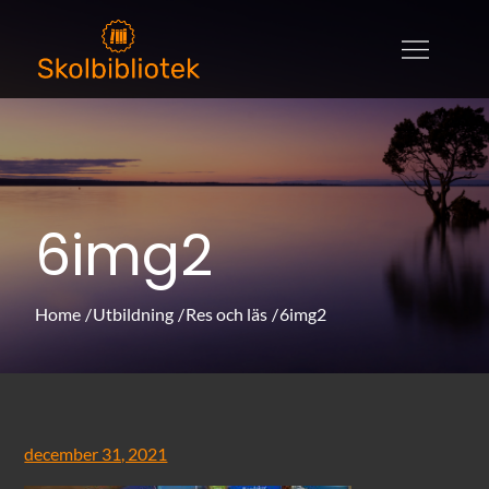
Skip
to
skolbibliotek.se
skolbibliotek.se – allt om litteratur,
content
utbildningar och böcker
6img2
Home
Utbildning
Res och läs
6img2
Posted
december 31, 2021
on