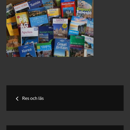
Inläggsnavigering
Res och läs