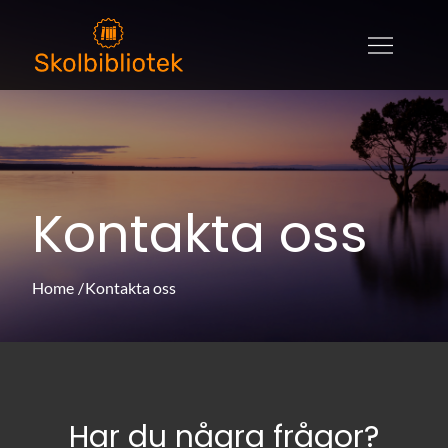
Skip
to
skolbibliotek.se
skolbibliotek.se – allt om litteratur,
content
utbildningar och böcker
Kontakta oss
Home
Kontakta oss
Har du några frågor?