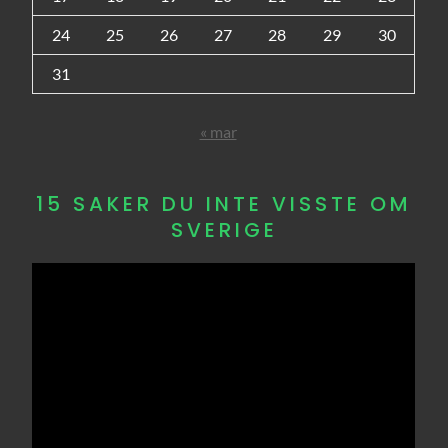
24
25
26
27
28
29
30
31
« mar
15 SAKER DU INTE VISSTE OM
SVERIGE