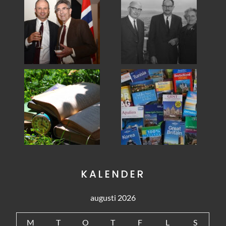
KALENDER
augusti 2026
M
T
O
T
F
L
S