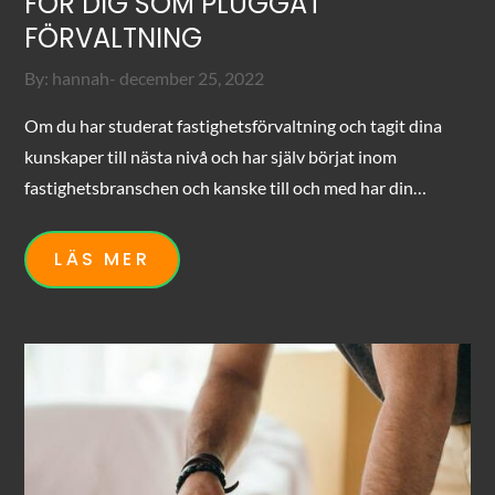
FÖR DIG SOM PLUGGAT
FÖRVALTNING
Posted
By:
hannah
december 25, 2022
on
Om du har studerat fastighetsförvaltning och tagit dina
kunskaper till nästa nivå och har själv börjat inom
fastighetsbranschen och kanske till och med har din…
LÄS MER