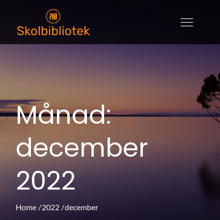
Skip
to
skolbibliotek.se
skolbibliotek.se – allt om litteratur,
content
utbildningar och böcker
Månad:
december
2022
Home
2022
december