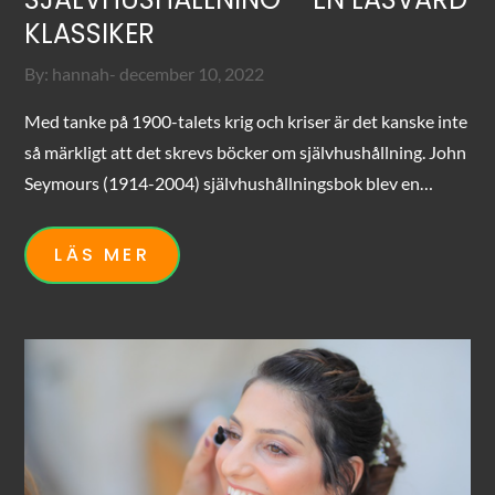
KLASSIKER
Posted
By:
hannah
december 10, 2022
on
Med tanke på 1900-talets krig och kriser är det kanske inte
så märkligt att det skrevs böcker om självhushållning. John
Seymours (1914-2004) självhushållningsbok blev en…
LÄS MER