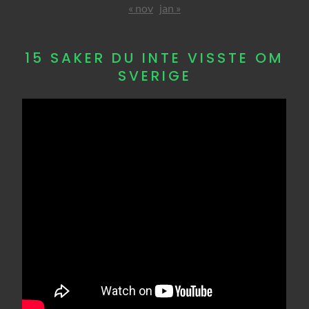
« nov
jan »
15 SAKER DU INTE VISSTE OM
SVERIGE