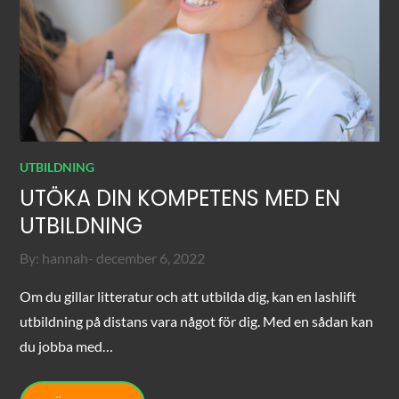
UTBILDNING
UTÖKA DIN KOMPETENS MED EN
UTBILDNING
Posted
By:
hannah
december 6, 2022
on
Om du gillar litteratur och att utbilda dig, kan en lashlift
utbildning på distans vara något för dig. Med en sådan kan
du jobba med…