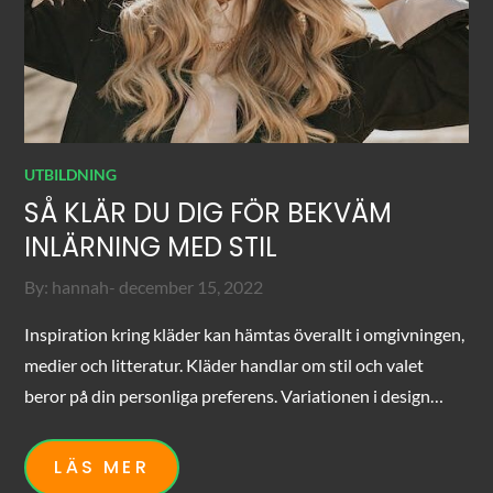
UTBILDNING
SÅ KLÄR DU DIG FÖR BEKVÄM
INLÄRNING MED STIL
Posted
By:
hannah
december 15, 2022
on
Inspiration kring kläder kan hämtas överallt i omgivningen,
medier och litteratur. Kläder handlar om stil och valet
beror på din personliga preferens. Variationen i design…
LÄS MER