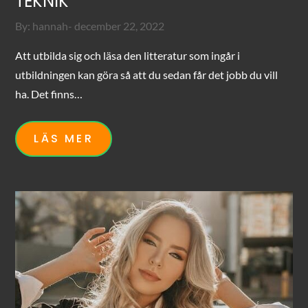
TEKNIK
Posted
By:
hannah
december 22, 2022
on
Att utbilda sig och läsa den litteratur som ingår i
utbildningen kan göra så att du sedan får det jobb du vill
ha. Det finns…
LÄS MER