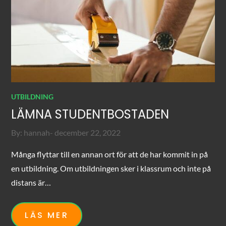
UTBILDNING
LÄMNA STUDENTBOSTADEN
Posted
By:
hannah
december 22, 2022
on
Många flyttar till en annan ort för att de har kommit in på
en utbildning. Om utbildningen sker i klassrum och inte på
distans är…
LÄS MER