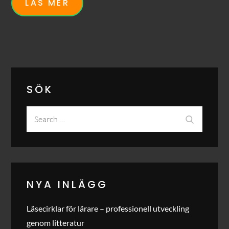
LÄS MER
SÖK
Search
Search
for:
NYA INLÄGG
Läsecirklar för lärare – professionell utveckling
genom litteratur