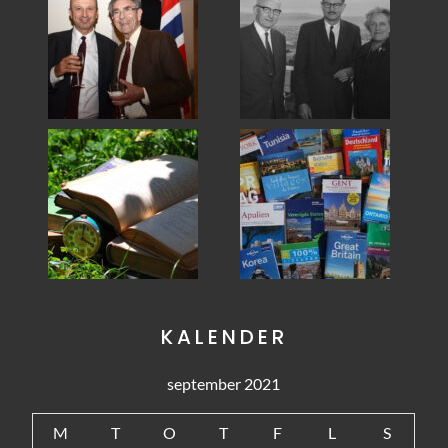
KALENDER
september 2021
M
T
O
T
F
L
S