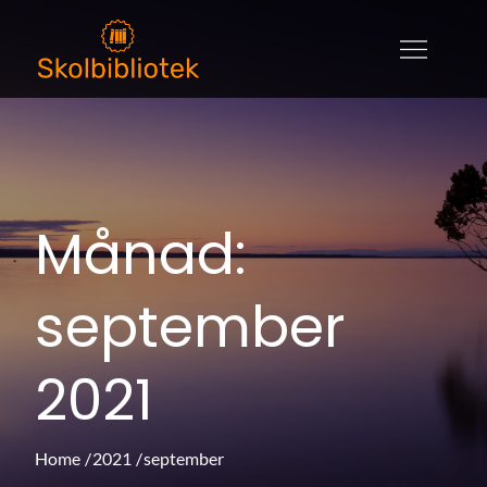
Skip
to
skolbibliotek.se
skolbibliotek.se – allt om litteratur,
content
utbildningar och böcker
Månad:
september
2021
Home
2021
september