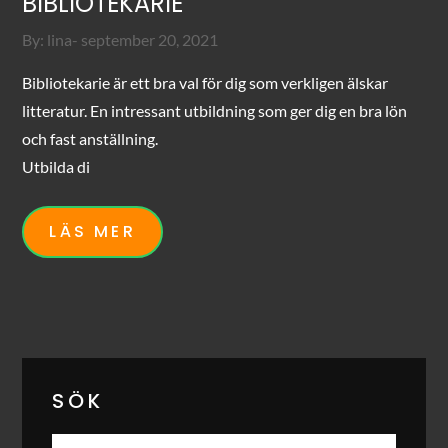
BIBLIOTEKARIE
Posted
By:
lina
september 20, 2021
on
Bibliotekarie är ett bra val för dig som verkligen älskar
litteratur. En intressant utbildning som ger dig en bra lön
och fast anställning.
Utbilda di
LÄS MER
SÖK
Search